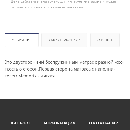
Цена действительна только для интернет-магазина и может
отличаться от цен в розничных магазинах
ОПИСАНИЕ
ХАРАКТЕРИСТИКИ
ОТЗЫВЫ
Это двус­то­рон­ний бес­пру­жин­ный мат­рас с раз­ной жёс­
ткостью сто­рон.Пер­вая сто­рона мат­ра­са с на­пол­ни­
телем Мemorix - мяг­кая
КАТАЛОГ
ИНФОРМАЦИЯ
О КОМПАНИИ