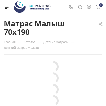
0
Матрас Малыш
70x190
—
—
—
Главная
Каталог
Детские матрасы
Детский матрас Малыш