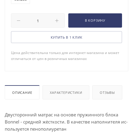
В КОРЗИНУ
КУПИТЬ В 1 КЛИК
Цена действительна только для интернет-магазина и может
отличаться от цен в розничных магазинах
ОПИСАНИЕ
ХАРАКТЕРИСТИКИ
ОТЗЫВЫ
Двус­то­рон­ний мат­рас на ос­но­ве пру­жин­но­го бло­ка
Вonnel - сред­ней жёс­ткос­ти. В ка­чес­тве на­пол­ни­теля ис­
поль­зу­ет­ся пенополиуретан