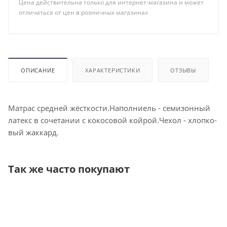
Цена действительна только для интернет-магазина и может
отличаться от цен в розничных магазинах
ОПИСАНИЕ
ХАРАКТЕРИСТИКИ
ОТЗЫВЫ
Мат­рас сред­ней жёс­ткос­ти.Наполниель - се­мизон­ный
ла­текс в со­чета­нии с ко­косо­вой кой­рой.Чех­ол - хлоп­ко­
вый жак­кард.
Так же часто покупают