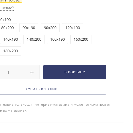
мия
1 100
руб.
ешевле?
80x190
80x200
90x190
90x200
120x190
140x190
140x200
160x190
160x200
180x200
В КОРЗИНУ
КУПИТЬ В 1 КЛИК
тельна только для интернет-магазина и может отличаться от
чных магазинах