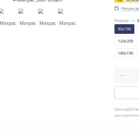
-
9
%
Эконо
Нашли д
Размер
—
80x190
120x200
180x190
Цена действи
цен в розни