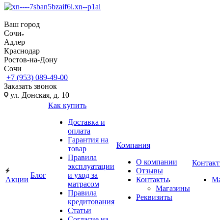
Ваш город
Сочи
Адлер
Краснодар
Ростов-на-Дону
Сочи
+7 (953) 089-49-00
Заказать звонок
ул. Донская, д. 10
Как купить
Доставка и
оплата
Гарантия на
Компания
товар
Правила
О компании
Контак
эксплуатации
Отзывы
Блог
и уход за
Акции
Контакты
М
матрасом
Магазины
Правила
Реквизиты
кредитования
Статьи
Согласие на