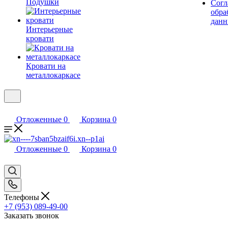
Подушки
Согл
обра
дан
Интерьерные
кровати
Кровати на
металлокаркасе
Отложенные
0
Корзина
0
Отложенные
0
Корзина
0
Телефоны
+7 (953) 089-49-00
Заказать звонок