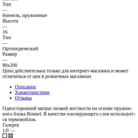
Тип
—
боннель, пружинные
Высота
—
16
Тип
—
Ортопедический
Размер
—
80x200
Цена действительна только для интернет-магазина и может
отличаться от цен в розничных магазинах
Описание
Характеристики
Отзывы
Од­носто­рон­ний мат­рас низ­кой жес­ткос­ти на ос­но­ве пру­жин­
но­го бло­ка Bonnel. В ка­чес­тве изо­лиру­юще­го слоя ис­поль­зу­ет­
ся тер­мо­вой­лок.
Галерея
1/0
—