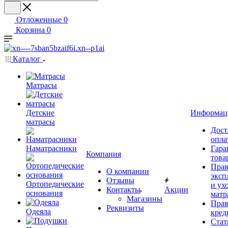
Отложенные
0
Корзина
0
Каталог
Матрасы
Детские
Информац
матрасы
Дост
опла
Наматрасники
Гара
Компания
това
Прав
О компании
эксп
Отзывы
Ортопедические
и ухо
Контакты
Акции
основания
матр
Магазины
Прав
Реквизиты
Одеяла
кред
Стат