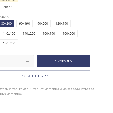
мия
900
руб.
ешевле?
80x200
80x200
90x190
90x200
120x190
140x190
140x200
160x190
160x200
180x200
В КОРЗИНУ
КУПИТЬ В 1 КЛИК
тельна только для интернет-магазина и может отличаться от
чных магазинах