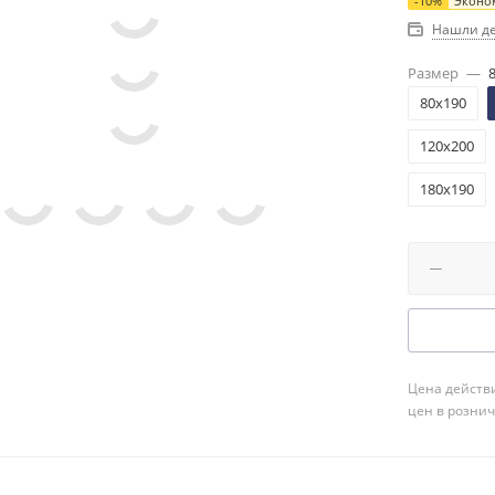
-
10
%
Эконо
Нашли д
Размер
—
80x190
120x200
180x190
Цена действи
цен в розни