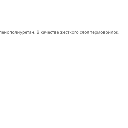
 пенополиуретан. В ка­чес­тве жёс­тко­го слоя тер­мо­вой­лок.