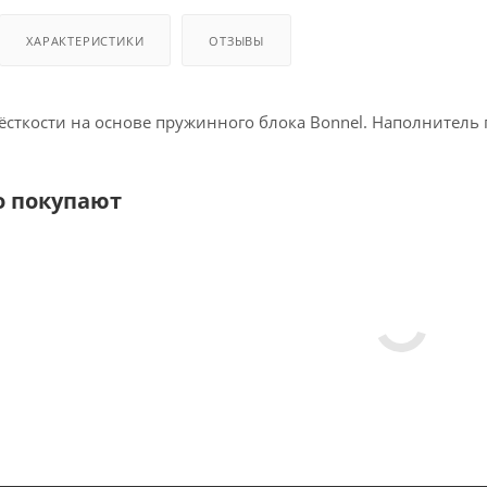
ХАРАКТЕРИСТИКИ
ОТЗЫВЫ
с­ткос­ти на ос­но­ве пру­жин­но­го бло­ка Bonnel. На­пол­ни­тель
о покупают