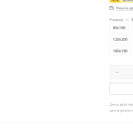
-
41
%
Эконо
Нашли д
Размер
—
80x190
120x200
180x190
Цена действи
цен в розни