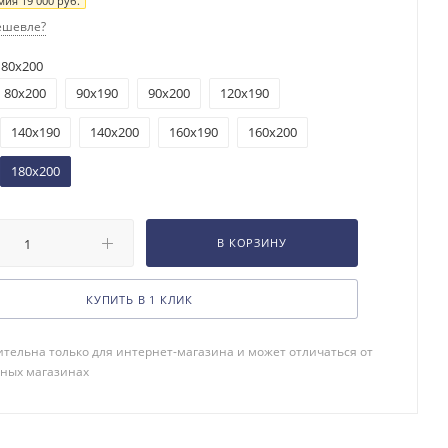
мия
19 000
руб.
ешевле?
180x200
80x200
90x190
90x200
120x190
140x190
140x200
160x190
160x200
180x200
В КОРЗИНУ
КУПИТЬ В 1 КЛИК
тельна только для интернет-магазина и может отличаться от
чных магазинах