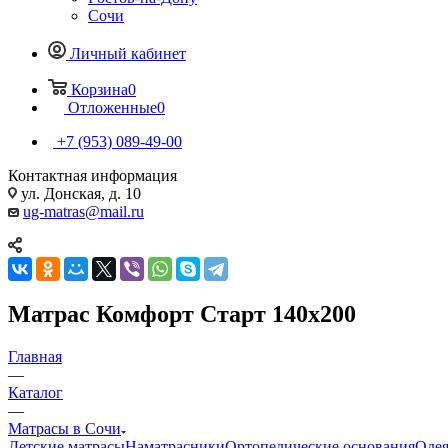
Сочи
Личный кабинет
Корзина
0
Отложенные
0
+7 (953) 089-49-00
Контактная информация
ул. Донская, д. 10
ug-matras@mail.ru
Матрас Комфорт Старт 140x200
Главная
—
Каталог
—
Матрасы в Сочи
Детские матрасы
Наматрасники
Ортопедические основания
Одея