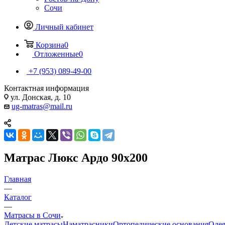
Сочи
Личный кабинет
Корзина
0
Отложенные
0
+7 (953) 089-49-00
Контактная информация
ул. Донская, д. 10
ug-matras@mail.ru
Матрас Люкс Ардо 90x200
Главная
—
Каталог
—
Матрасы в Сочи
Детские матрасы
Наматрасники
Ортопедические основания
Одея