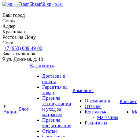
Ваш город
Сочи
Адлер
Краснодар
Ростов-на-Дону
Сочи
+7 (953) 089-49-00
Заказать звонок
ул. Донская, д. 10
Как купить
Доставка и
оплата
Гарантия на
Компания
товар
Правила
О компании
Контак
эксплуатации
Отзывы
Блог
и уход за
Акции
Контакты
М
матрасом
Магазины
Правила
Реквизиты
кредитования
Статьи
Согласие на