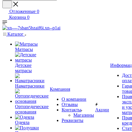
Отложенные
0
Корзина
0
Каталог
Матрасы
Детские
Информац
матрасы
Дост
опла
Наматрасники
Гара
Компания
това
Прав
О компании
эксп
Отзывы
Ортопедические
и ухо
Контакты
Акции
основания
матр
Магазины
Прав
Реквизиты
Одеяла
кред
Стат