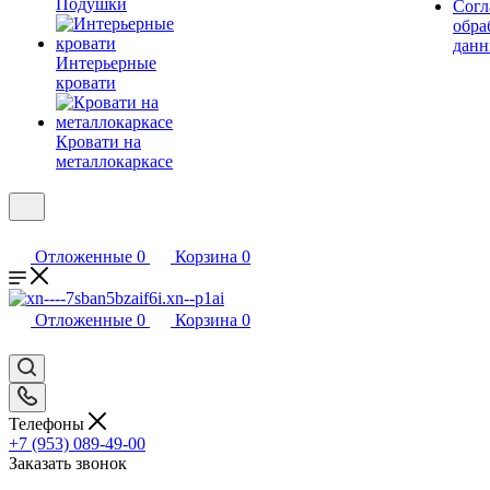
Подушки
Согл
обра
дан
Интерьерные
кровати
Кровати на
металлокаркасе
Отложенные
0
Корзина
0
Отложенные
0
Корзина
0
Телефоны
+7 (953) 089-49-00
Заказать звонок