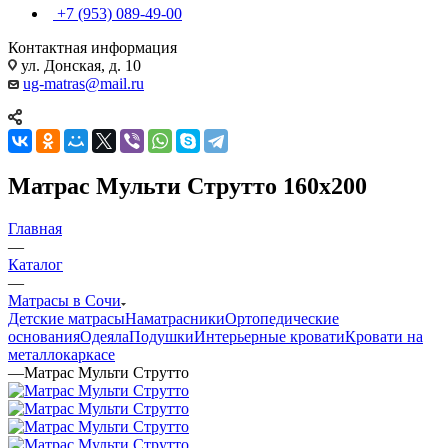
+7 (953) 089-49-00
Контактная информация
ул. Донская, д. 10
ug-matras@mail.ru
Матрас Мульти Струтто 160x200
Главная
—
Каталог
—
Матрасы в Сочи
Детские матрасы
Наматрасники
Ортопедические
основания
Одеяла
Подушки
Интерьерные кровати
Кровати на
металлокаркасе
—
Матрас Мульти Струтто