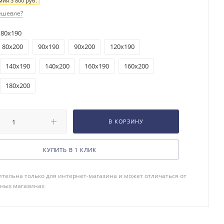
мия
3 800
руб.
ешевле?
180x190
80x200
90x190
90x200
120x190
140x190
140x200
160x190
160x200
180x200
В КОРЗИНУ
КУПИТЬ В 1 КЛИК
тельна только для интернет-магазина и может отличаться от
чных магазинах