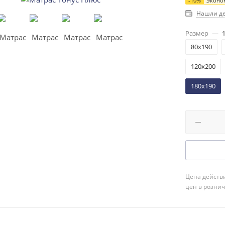
-
10
%
Эконо
Нашли д
Размер
—
80x190
120x200
180x190
Цена действи
цен в розни