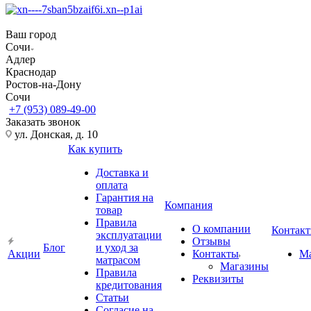
Ваш город
Сочи
Адлер
Краснодар
Ростов-на-Дону
Сочи
+7 (953) 089-49-00
Заказать звонок
ул. Донская, д. 10
Как купить
Доставка и
оплата
Гарантия на
Компания
товар
Правила
О компании
Контак
эксплуатации
Отзывы
Блог
и уход за
Акции
Контакты
М
матрасом
Магазины
Правила
Реквизиты
кредитования
Статьи
Согласие на