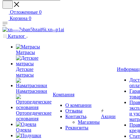
Отложенные
0
Корзина
0
Каталог
Матрасы
Детские
Информац
матрасы
Дост
опла
Наматрасники
Гара
Компания
това
Прав
О компании
эксп
Отзывы
Ортопедические
и ухо
Контакты
Акции
основания
матр
Магазины
Прав
Реквизиты
Одеяла
кред
Стат