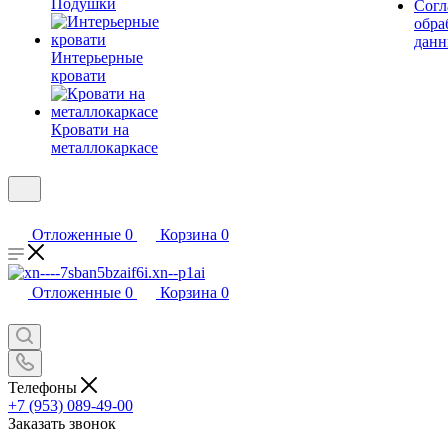
Подушки
Согл
обра
дан
Интерьерные
кровати
Кровати на
металлокаркасе
Отложенные
0
Корзина
0
Отложенные
0
Корзина
0
Телефоны
+7 (953) 089-49-00
Заказать звонок