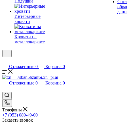
Подушки
Согл
обра
дан
Интерьерные
кровати
Кровати на
металлокаркасе
Отложенные
0
Корзина
0
Отложенные
0
Корзина
0
Телефоны
+7 (953) 089-49-00
Заказать звонок