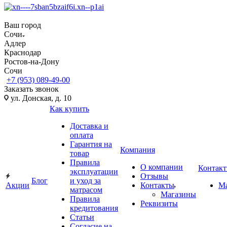
Ваш город
Сочи
Адлер
Краснодар
Ростов-на-Дону
Сочи
+7 (953) 089-49-00
Заказать звонок
ул. Донская, д. 10
Как купить
Доставка и
оплата
Гарантия на
Компания
товар
Правила
О компании
Контак
эксплуатации
Отзывы
Блог
и уход за
Акции
Контакты
М
матрасом
Магазины
Правила
Реквизиты
кредитования
Статьи
Согласие на