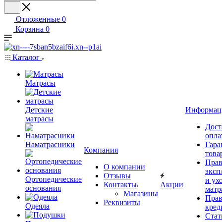
Отложенные
0
Корзина
0
Каталог
Матрасы
Детские
Информац
матрасы
Дост
опла
Наматрасники
Гара
Компания
това
Прав
О компании
эксп
Отзывы
Ортопедические
и ухо
Контакты
Акции
основания
матр
Магазины
Прав
Реквизиты
Одеяла
кред
Стат