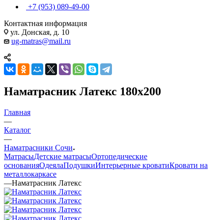
+7 (953) 089-49-00
Контактная информация
ул. Донская, д. 10
ug-matras@mail.ru
Наматрасник Латекс 180x200
Главная
—
Каталог
—
Наматрасники Сочи
Матрасы
Детские матрасы
Ортопедические
основания
Одеяла
Подушки
Интерьерные кровати
Кровати на
металлокаркасе
—
Наматрасник Латекс