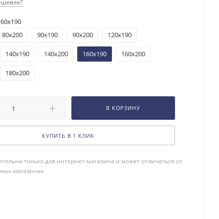
ешевле?
160x190
80x200
90x190
90x200
120x190
140x190
140x200
160x190
160x200
180x200
В КОРЗИНУ
КУПИТЬ В 1 КЛИК
тельна только для интернет-магазина и может отличаться от
чных магазинах